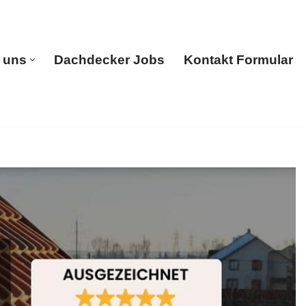
 uns
Dachdecker Jobs
Kontakt Formular
gen
Über uns
Dachdecker Jobs
Kontakt Formular
. ➡️ 🔨BOHN, in Wasenbach – Ihr Zimmerer für