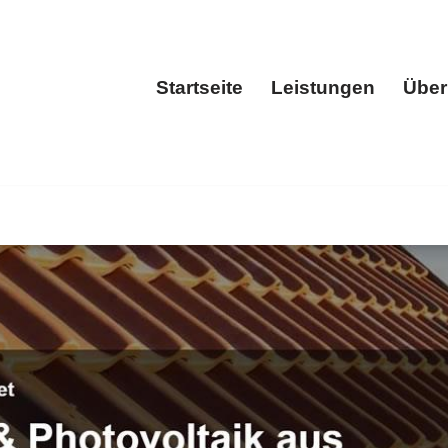
Startseite
Leistungen
Über
Startseite
Leistun
Zimmerei, Dachausbau, Holzterrassen, Dachgauben ansehen
d ✓Dachgauben. Nutzen Sie unsere Erfahrung ✉.